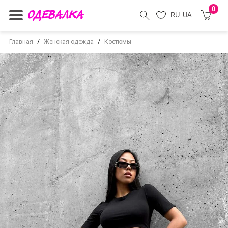
0
RU
UA
Главная
Женская одежда
Костюмы