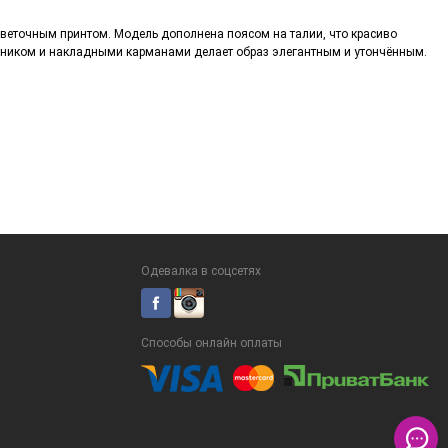
веточным принтом. Модель дополнена поясом на талии, что красиво
отником и накладными карманами делает образ элегантным и утончённым.
Одевалка в соцсетях
Способы онлайн оплаты