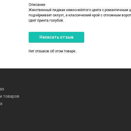
Описание
Женственный пиджак нежно-жёлтого цвета с романтичным ц
подчёркивает силуэт, а классический крой с отложным вор
Цвет принта голубой.
Написать отзыв
Нет отзывов об этом товаре.
аз
и товаров
та