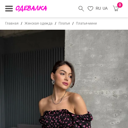
0
RU
UA
Главная
Женская одежда
Платья
Платья-мини