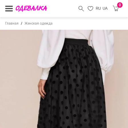
0
RU
UA
Главная
Женская одежда