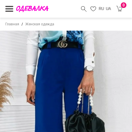
0
RU
UA
Главная
Женская одежда