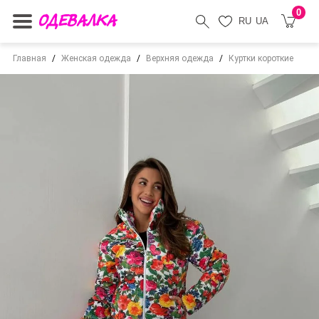
0
RU
UA
Главная
Женская одежда
Верхняя одежда
Куртки короткие