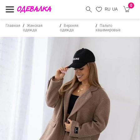
0
RU
UA
Главная
Женская
Верхняя
Пальто
одежда
одежда
кашемировые