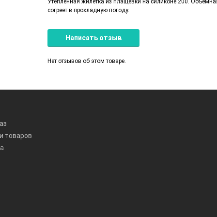
Утеплённая жилетка из плащёвки на силиконе 200. Объёмная
согреет в прохладную погоду.
Написать отзыв
Нет отзывов об этом товаре.
аз
и товаров
та