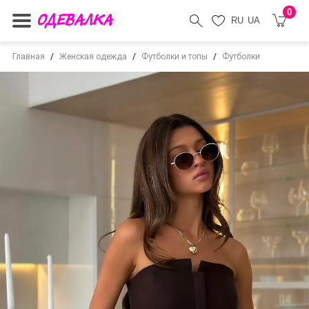
0
RU
UA
Главная
Женская одежда
Футболки и топы
Футболки