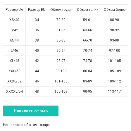
Размер UA
Размер EU
Объем груди
Объем талии
Объем бедер
XS/40
34
70-80
59-61
88-90
S/42
36
81-85
63-66
90-92
M/44
38
85-88
66-70
93-98
L/46
40
90-94
70-74
97-100
XL/48
42
93-97
74-78
101-105
XXL/50
44
98-100
80-84
105-109
XXXL/52
46
101-105
83-89
109-112
XXXXL/54
48
105-109
90-95
113-117
Написать отзыв
Нет отзывов об этом товаре.