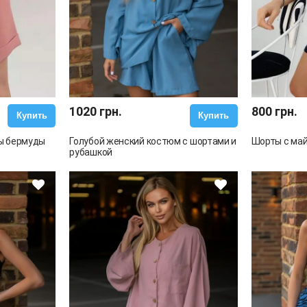
1020 грн.
800 грн.
Купить
Купить
ы бермуды
Голубой женский костюм с шортами и
Шорты с май
рубашкой