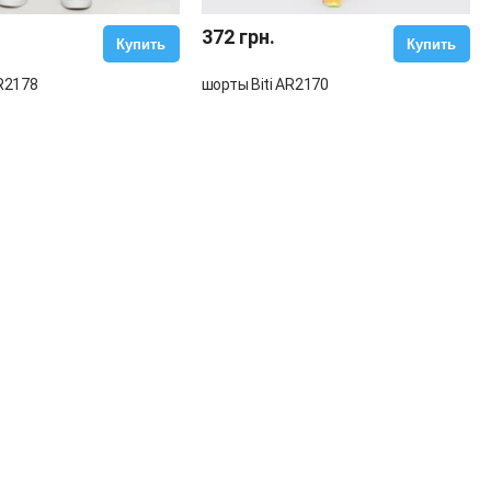
372 грн.
Купить
Купить
AR2178
шорты Biti AR2170