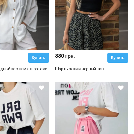
880 грн.
Купить
Купить
одный костюм с шортами
Шорты хаки и черный топ