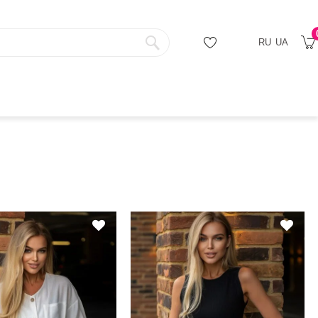
RU
UA