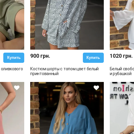
900 грн.
1020 грн.
Купить
Купить
 оливкового
Костюм шорты с топом цвет белый
Белый своб
принтованный
и рубашкой