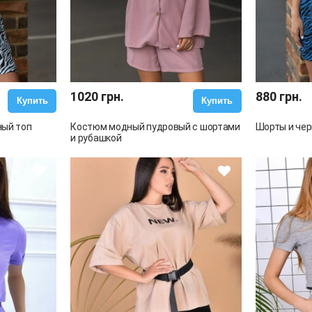
1020 грн.
880 грн.
Купить
Купить
ный топ
Костюм модный пудровый с шортами
Шорты и чер
и рубашкой