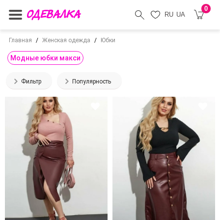
0
RU
UA
Главная
Женская одежда
Юбки
Модные юбки макси
Фильтр
Популярность