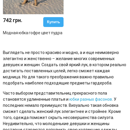
742 грн.
Купить
Модная юбка гофре цвет пудра
Выглядеть не просто красиво и модно, а и еще неимоверно
элегантно и женственно – желание многих современных
девушек и женщин. Создать свой яркий лук, в котором реально
достигать поставленных целей, легко сможет каждая
модница. Но для такого преображения важно правильно
подобрать наиболее подходящие предметы гардероба.
Часто выбором представительниц прекрасного пола
становятся удлиненные платья и
юбки разных фасонов
. У
последних немало преимуществ. Визуально такая обновка
сможет сделать женский лук элегантнее и стройнее. Кроме
того, одежда поможет скрыть несовершенства силуэта.
Неудивительно, что молоденькие девушки и женщины
постарше стараются дополнить свою коллекцию одежды