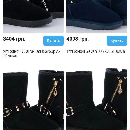
3404 грн.
4398 грн.
Купить
Купить
Уггі жіночі Ailaifa-Ladis Group A-
Уггі жіночі Seven 777-C061 зима
10 зима