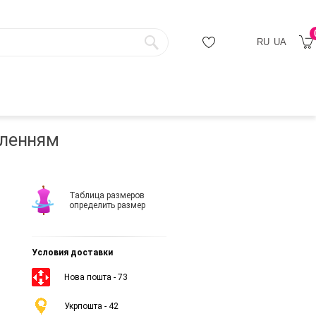
RU
UA
иленням
Таблица размеров
определить размер
Условия доставки
Нова пошта - 73
Укрпошта - 42