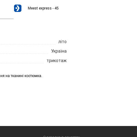
Meest express - 45
літо
Україна
трикотаж
ня на тканині костюмка.