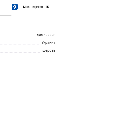
Meest express - 45
демисезон
Украина
шерсть