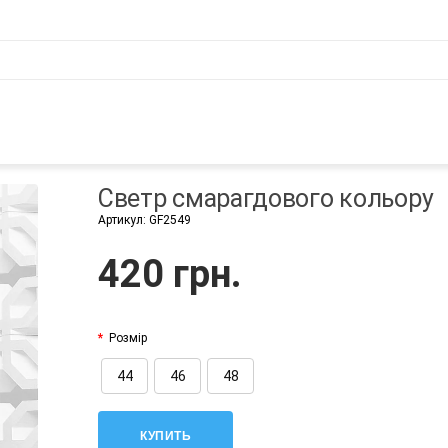
Светр смарагдового кольору
Артикул:
GF2549
420 грн.
Розмір
44
46
48
КУПИТЬ