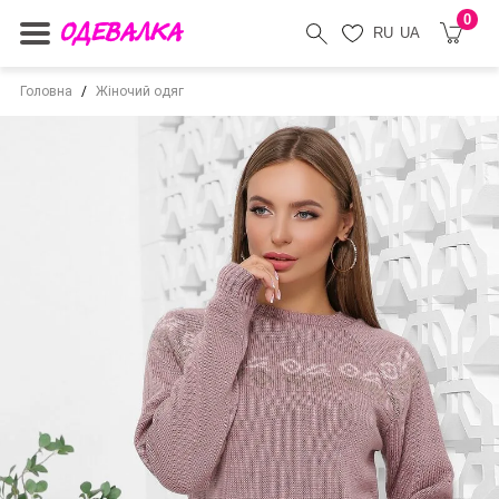
0
RU
UA
Головна
Жіночий одяг