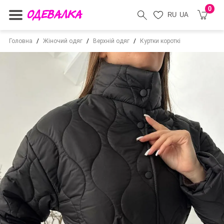
0
RU
UA
Головна
Жіночий одяг
Верхній одяг
Куртки короткі