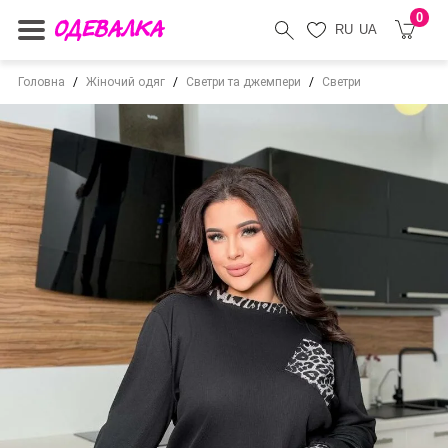
0
RU
UA
Головна
Жіночий одяг
Светри та джемпери
Светри