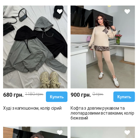
680 грн.
1180 грн.
900 грн.
0 грн.
Купить
Купить
Худі з капюшоном, колір сірий
Кофта з довгим рукавом та
леопардовими вставками, колір
бежевий