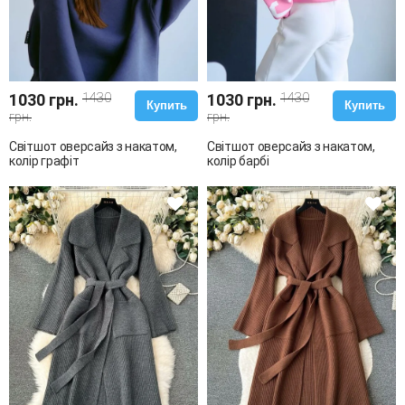
1030 грн.
1430
1030 грн.
1430
Купить
Купить
грн.
грн.
Світшот оверсайз з накатом,
Світшот оверсайз з накатом,
колір графіт
колір барбі