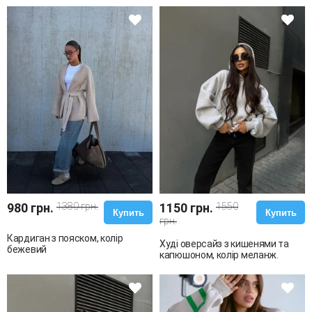
980 грн.
1380 грн.
1150 грн.
1550
Купить
Купить
грн.
Кардиган з пояском, колір
Худі оверсайз з кишенями та
бежевий
капюшоном, колір меланж.