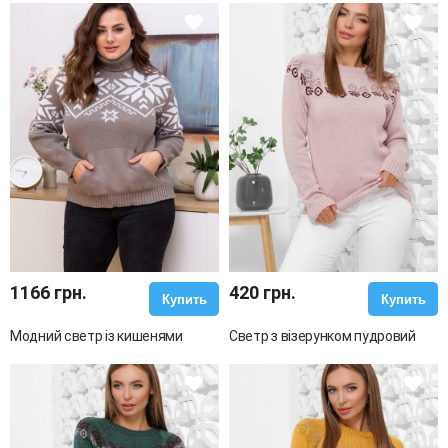
1166 грн.
420 грн.
Купить
Купить
Модний светр із кишенями
Светр з візерунком пудровий