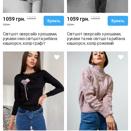
1059 грн.
1559
1059 грн.
1559
Купить
Купить
грн.
грн.
Світшот оверсайз з рюшами,
Світшот оверсайз з рюшами,
рукави і низ світшота рибана
рукави та низ світшота рибана
кашкорсе, колір графіт
кашкорсе, колір рожевий