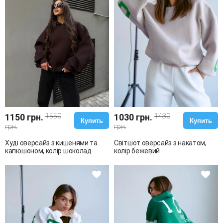
1150 грн.
1550
1030 грн.
1430
Купить
Купить
грн.
грн.
Худі оверсайз з кишенями та
Світшот оверсайз з накатом,
капюшоном, колір шоколад
колір бежевий