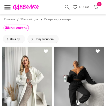
0
RU
UA
Главная
Жіночий одяг
Светри та джемпери
Жіночі светри
Фильтр
Популярность