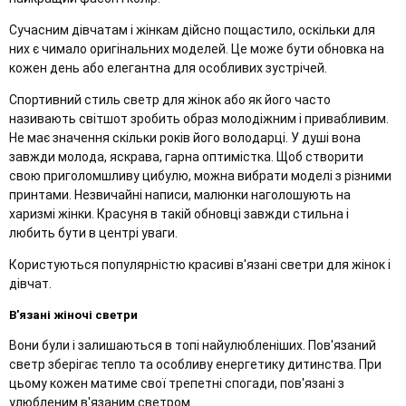
Сучасним дівчатам і жінкам дійсно пощастило, оскільки для
них є чимало оригінальних моделей. Це може бути обновка на
кожен день або елегантна для особливих зустрічей.
Спортивний стиль светр для жінок або як його часто
називають світшот зробить образ молодіжним і привабливим.
Не має значення скільки років його володарці. У душі вона
завжди молода, яскрава, гарна оптимістка. Щоб створити
свою приголомшливу цибулю, можна вибрати моделі з різними
принтами. Незвичайні написи, малюнки наголошують на
харизмі жінки. Красуня в такій обновці завжди стильна і
любить бути в центрі уваги.
Користуються популярністю красиві в'язані светри для жінок і
дівчат.
В'язані жіночі светри
Вони були і залишаються в топі найулюбленіших. Пов'язаний
светр зберігає тепло та особливу енергетику дитинства. При
цьому кожен матиме свої трепетні спогади, пов'язані з
улюбленим в'язаним светром.