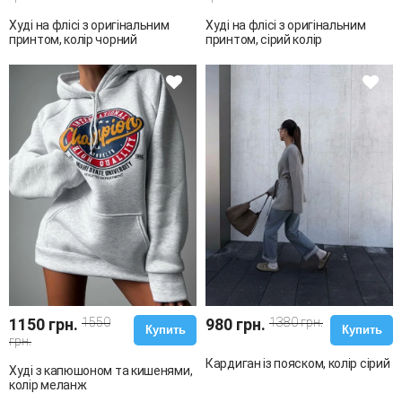
Худі на флісі з оригінальним
Худі на флісі з оригінальним
принтом, колір чорний
принтом, сірий колір
1150 грн.
1550
980 грн.
1380 грн.
Купить
Купить
грн.
Кардиган із пояском, колір сірий
Худі з капюшоном та кишенями,
колір меланж