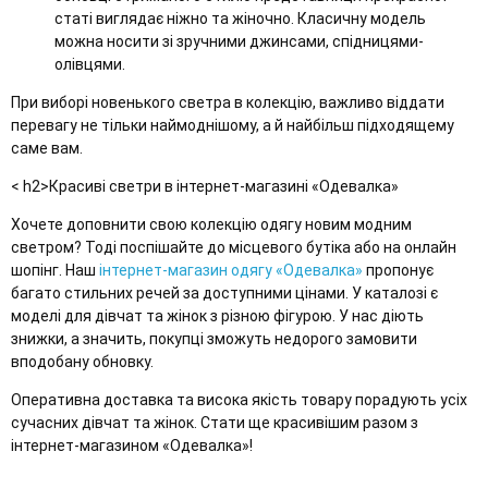
статі виглядає ніжно та жіночно. Класичну модель
можна носити зі зручними джинсами, спідницями-
олівцями.
При виборі новенького светра в колекцію, важливо віддати
перевагу не тільки наймоднішому, а й найбільш підходящему
саме вам.
< h2>Красиві светри в інтернет-магазині «Одевалка»
Хочете доповнити свою колекцію одягу новим модним
светром? Тоді поспішайте до місцевого бутіка або на онлайн
шопінг. Наш
інтернет-магазин одягу «Одевалка»
пропонує
багато стильних речей за доступними цінами. У каталозі є
моделі для дівчат та жінок з різною фігурою. У нас діють
знижки, а значить, покупці зможуть недорого замовити
вподобану обновку.
Оперативна доставка та висока якість товару порадують усіх
сучасних дівчат та жінок. Стати ще красивішим разом з
інтернет-магазином «Одевалка»!