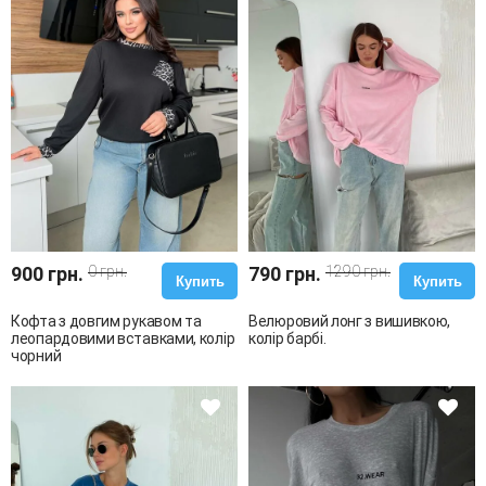
900 грн.
0 грн.
790 грн.
1290 грн.
Купить
Купить
Кофта з довгим рукавом та
Велюровий лонг з вишивкою,
леопардовими вставками, колір
колір барбі.
чорний