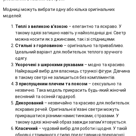
Модниці можуть вибрати одну або кілька оригінальних
моделей:
Теплі з великою в'язкою
– елегантно та яскраво. У
такому одязі затишно навіть у найхолодніші дні. Светр
можна носити як з джинсами, так і зі спідницями.
Стильні з горловиною
– оригінально та привабливо.
Ідеальний варіант для любительок теплого зручного
одягу.
Укорочені з широкими рукавами
– модно та красиво.
Найкращий вибір для власниць стрункої фігури. Дівчина
в такому светрі не залишиться без компліментів.
З приспущеним плечем та поясом
– сексуально та
незвично. Така модель прикрасить будь-який жіночий
весняний та осінній гардероб.
Декорований
– незвичайно та красиво для любительок
яскравих речей. Оригінальні в'язані светри можуть
прикрашатися різними намистинками, стразами. У
такому одязі жіночий образ завжди запам'ятовується.
Класичний
– чудовий вибір для роботи і щодня. У такій
обновці стриманого стилю представниця прекрасної