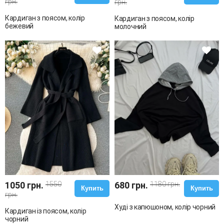
грн.
грн.
Кардиган з поясом, колір
Кардиган з поясом, колір
бежевий
молочний
1050 грн.
1550
680 грн.
1180 грн.
Купить
Купить
грн.
Худі з капюшоном, колір чорний
Кардиган із поясом, колір
чорний