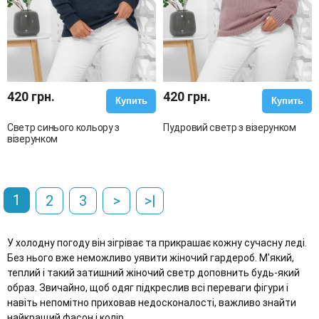
420 грн.
420 грн.
Купить
Купить
Светр синього кольору з
Пудровий светр з візерунком
візерунком
1
2
3
>
>|
У холодну погоду він зігріває та прикрашає кожну сучасну леді.
Без нього вже неможливо уявити жіночий гардероб. М'який,
теплий і такий затишний жіночий светр доповнить будь-який
образ. Звичайно, щоб одяг підкреслив всі переваги фігури і
навіть непомітно приховав недосконалості, важливо знайти
найкращий фасон і колір.