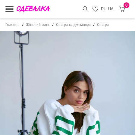
0
RU
UA
Головна
Жіночий одяг
Светри та джемпери
Светри