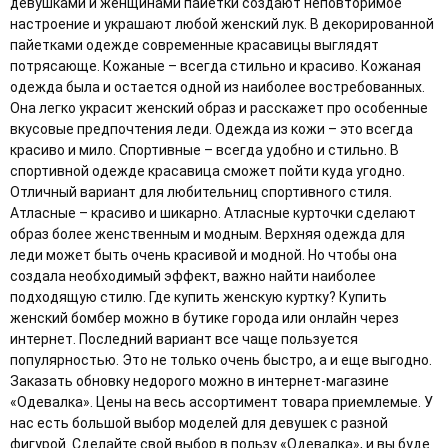
девушками и женщинами пайетки создают неповторимое
настроение и украшают любой женский лук. В декорированной
пайетками одежде современные красавицы выглядят
потрясающе. Кожаные – всегда стильно и красиво. Кожаная
одежда была и остается одной из наиболее востребованных.
Она легко украсит женский образ и расскажет про особенные
вкусовые предпочтения леди. Одежда из кожи – это всегда
красиво и мило. Спортивные – всегда удобно и стильно. В
спортивной одежде красавица сможет пойти куда угодно.
Отличный вариант для любительниц спортивного стиля.
Атласные – красиво и шикарно. Атласные курточки сделают
образ более женственным и модным. Верхняя одежда для
леди может быть очень красивой и модной. Но чтобы она
создала необходимый эффект, важно найти наиболее
подходящую стилю. Где купить женскую куртку? Купить
женский бомбер можно в бутике города или онлайн через
интернет. Последний вариант все чаще пользуется
популярностью. Это не только очень быстро, а и еще выгодно.
Заказать обновку недорого можно в интернет-магазине
«Одевалка». Цены на весь ассортимент товара приемлемые. У
нас есть большой выбор моделей для девушек с разной
фигурой. Сделайте свой выбор в пользу «Одевалка», и вы буде