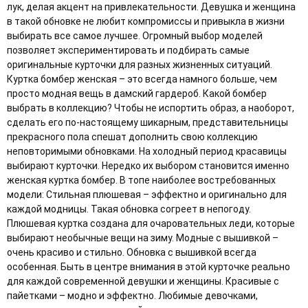
лук, делая акцент на привлекательности. Девушка и женщина
в такой обновке не любит компромиссы и привыкла в жизни
выбирать все самое лучшее. Огромный выбор моделей
позволяет экспериментировать и подбирать самые
оригинальные курточки для разных жизненных ситуаций.
Куртка бомбер женская – это всегда намного больше, чем
просто модная вещь в дамский гардероб. Какой бомбер
выбрать в коллекцию? Чтобы не испортить образ, а наоборот,
сделать его по-настоящему шикарным, представительницы
прекрасного пола спешат дополнить свою коллекцию
неповторимыми обновками. На холодный период красавицы
выбирают курточки. Нередко их выбором становится именно
женская куртка бомбер. В топе наиболее востребованных
модели: Стильная плюшевая – эффектно и оригинально для
каждой модницы. Такая обновка согреет в непогоду.
Плюшевая куртка создана для очаровательных леди, которые
выбирают необычные вещи на зиму. Модные с вышивкой –
очень красиво и стильно. Обновка с вышивкой всегда
особенная. Быть в центре внимания в этой курточке реально
для каждой современной девушки и женщины. Красивые с
пайетками – модно и эффектно. Любимые девочками,