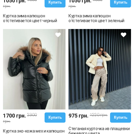
1050 грн.
1050 грн.
Купить
Купить
грн.
грн.
Куртка зима капюшон
Куртка зима капюшон
отстегивается цвет черный
отстегивается цвет зеленый
1700 грн.
2300
975 грн.
1220 грн.
Купить
Купить
грн.
Стеганая курточка из плащевки
Куртка эко-кожа мех и капюшон
бежевого цвета