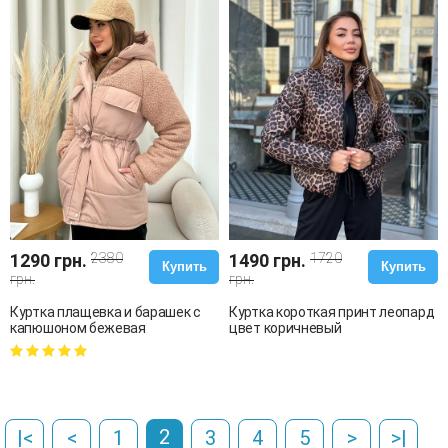
1290 грн.
2380
1490 грн.
1720
Купить
Купить
грн.
грн.
Куртка плащевка и барашек с
Куртка короткая принт леопард
капюшоном бежевая
цвет коричневый
2
|<
<
1
3
4
5
>
>|