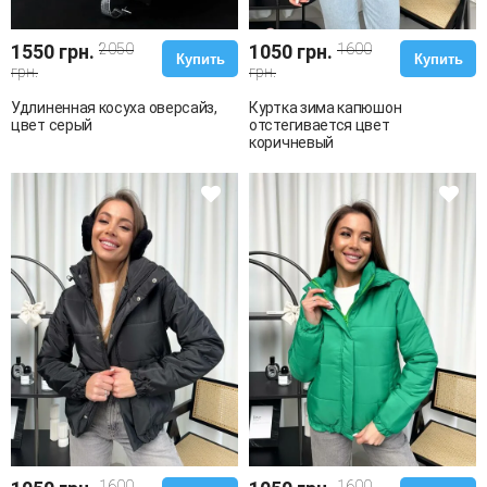
1550 грн.
2050
1050 грн.
1600
Купить
Купить
грн.
грн.
Удлиненная косуха оверсайз,
Куртка зима капюшон
цвет серый
отстегивается цвет
коричневый
1600
1600